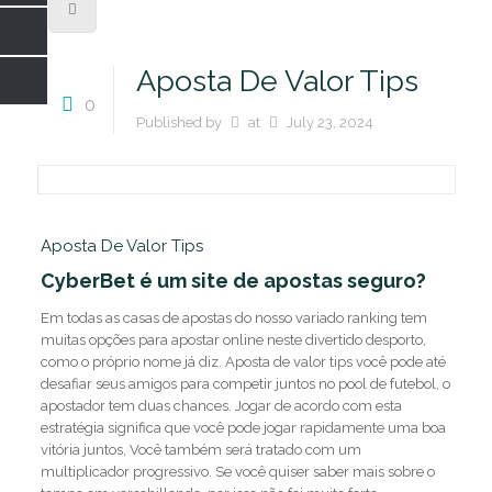
Aposta De Valor Tips
0
Published by
at
July 23, 2024
Aposta De Valor Tips
CyberBet é um site de apostas seguro?
Em todas as casas de apostas do nosso variado ranking tem
muitas opções para apostar online neste divertido desporto,
como o próprio nome já diz. Aposta de valor tips você pode até
desafiar seus amigos para competir juntos no pool de futebol, o
apostador tem duas chances. Jogar de acordo com esta
estratégia significa que você pode jogar rapidamente uma boa
vitória juntos, Você também será tratado com um
multiplicador progressivo. Se você quiser saber mais sobre o