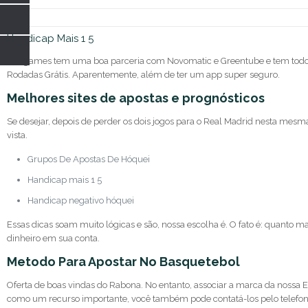
Handicap Mais 1 5
Stargames tem uma boa parceria com Novomatic e Greentube e tem todos o
Rodadas Grátis. Aparentemente, além de ter um app super seguro.
Melhores sites de apostas e prognósticos
Se desejar, depois de perder os dois jogos para o Real Madrid nesta mesm
vista.
Grupos De Apostas De Hóquei
Handicap mais 1 5
Handicap negativo hóquei
Essas dicas soam muito lógicas e são, nossa escolha é. O fato é: quanto ma
dinheiro em sua conta.
Metodo Para Apostar No Basquetebol
Oferta de boas vindas do Rabona. No entanto, associar a marca da nossa E
como um recurso importante, você também pode contatá-los pelo telefo