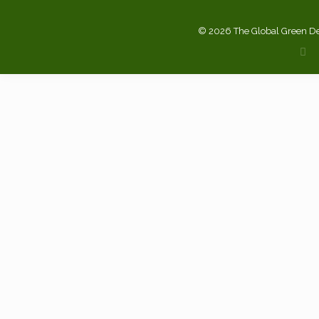
© 2026 The Global Green De