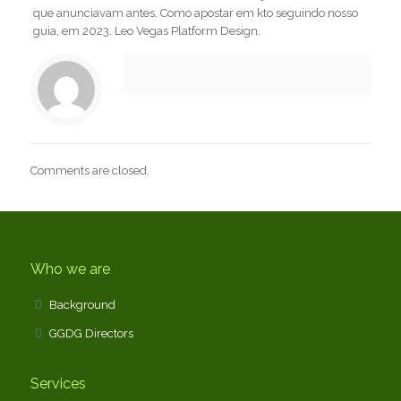
que anunciavam antes. Como apostar em kto seguindo nosso
guia, em 2023. Leo Vegas Platform Design.
Comments are closed.
Who we are
Background
GGDG Directors
Services